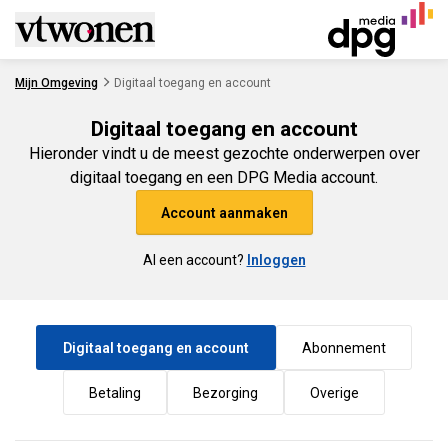
Ga naar de inhoud
Mijn Omgeving
Digitaal toegang en account
Digitaal toegang en account
Hieronder vindt u de meest gezochte onderwerpen over
digitaal toegang en een DPG Media account.
Account aanmaken
Al een account?
Inloggen
Digitaal toegang en account
Abonnement
Betaling
Bezorging
Overige